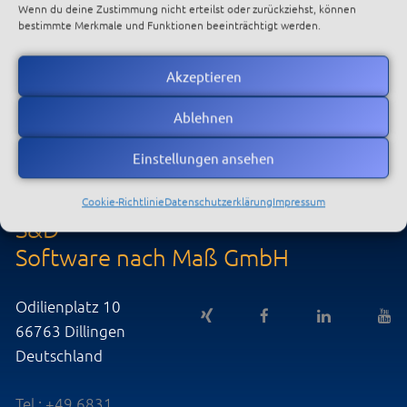
Wenn du deine Zustimmung nicht erteilst oder zurückziehst, können
bestimmte Merkmale und Funktionen beeinträchtigt werden.
Akzeptieren
Ablehnen
Einstellungen ansehen
Cookie-Richtlinie
Datenschutzerklärung
Impressum
S&D
Software nach Maß GmbH
Odilienplatz 10
66763 Dillingen
Deutschland
Tel.: +49 6831